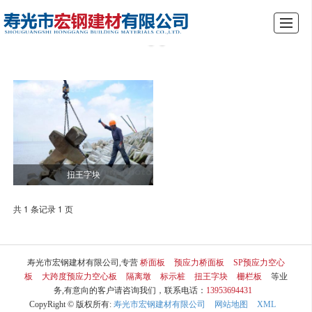
综合首页
关于我们
产品展示
新闻动态
厂景厂貌
行业资讯
留言反馈
联系我们
扭王字块
共 1 条记录 1 页
寿光市宏钢建材有限公司,专营
桥面板
预应力桥面板
SP预应力空心
板
大跨度预应力空心板
隔离墩
标示桩
扭王字块
栅栏板
等业
务,有意向的客户请咨询我们，联系电话：
13953694431
CopyRight © 版权所有:
寿光市宏钢建材有限公司
网站地图
XML