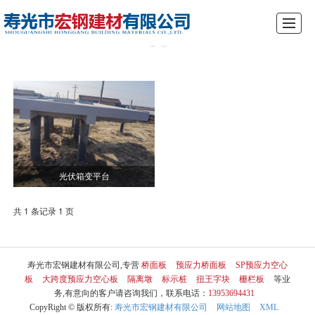
综合首页
关于我们
产品展示
新闻动态
厂景厂貌
行业资讯
留言反馈
联系我们
光伏箱变平台
共 1 条记录 1 页
寿光市宏钢建材有限公司,专营
桥面板
预应力桥面板
SP预应力空心
板
大跨度预应力空心板
隔离墩
标示桩
扭王字块
栅栏板
等业
务,有意向的客户请咨询我们，联系电话：
13953694431
CopyRight © 版权所有:
寿光市宏钢建材有限公司
网站地图
XML