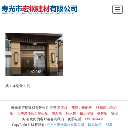
综合首页
关于我们
产品展示
新闻动态
厂景厂貌
行业资讯
留言反馈
联系我们
中式门楼
共 1 条记录 1 页
寿光市宏钢建材有限公司,专营
桥面板
预应力桥面板
SP预应力空心
板
大跨度预应力空心板
隔离墩
标示桩
扭王字块
栅栏板
等业
务,有意向的客户请咨询我们，联系电话：
13953694431
CopyRight © 版权所有:
寿光市宏钢建材有限公司
网站地图
XML