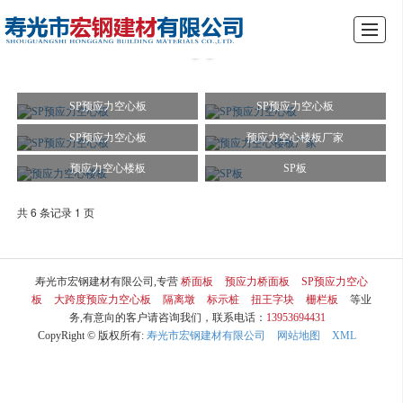
综合首页
关于我们
产品展示
新闻动态
厂景厂貌
行业资讯
留言反馈
联系我们
SP预应力空心板
SP预应力空心板
SP预应力空心板
预应力空心楼板厂家
预应力空心楼板
SP板
共 6 条记录 1 页
寿光市宏钢建材有限公司,专营
桥面板
预应力桥面板
SP预应力空心
板
大跨度预应力空心板
隔离墩
标示桩
扭王字块
栅栏板
等业
务,有意向的客户请咨询我们，联系电话：
13953694431
CopyRight © 版权所有:
寿光市宏钢建材有限公司
网站地图
XML