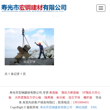
综合首页
关于我们
产品展示
新闻动态
厂景厂貌
行业资讯
留言反馈
联系我们
扭王字块
共 1 条记录 1 页
寿光市宏钢建材有限公司,专营
桥面板
预应力桥面板
SP预应力空心
板
大跨度预应力空心板
隔离墩
标示桩
扭王字块
栅栏板
等业
务,有意向的客户请咨询我们，联系电话：
13953694431
CopyRight © 版权所有:
寿光市宏钢建材有限公司
网站地图
XML